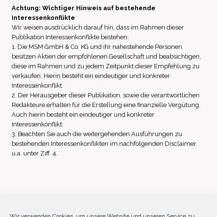
Achtung: Wichtiger Hinweis auf bestehende
Interessenkonflikte
Wir weisen ausdrücklich darauf hin, dass im Rahmen dieser
Publikation Interessenkonflikte bestehen:
1. Die MSM GmbH & Co. KG und ihr nahestehende Personen
besitzen Aktien der empfohlenen Gesellschaft und beabsichtigen,
diese im Rahmen und zu jedem Zeitpunkt dieser Empfehlung zu
verkaufen. Hierin besteht ein eindeutiger und konkreter
Interessenkonflikt.
2. Der Herausgeber dieser Publikation, sowie die verantwortlichen
Redakteure erhalten für die Erstellung eine finanzielle Vergütung.
Auch hierin besteht ein eindeutiger und konkreter
Interessenkonflikt.
3. Beachten Sie auch die weitergehenden Ausführungen zu
bestehenden Interessenkonflikten im nachfolgenden Disclaimer,
u.a. unter Ziff. 4.
Impressum
Datenschutz
Disclaimer
Wir verwenden Cookies, um unsere Website und unseren Service zu