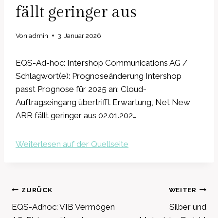
fällt geringer aus
Von
admin
3. Januar 2026
EQS-Ad-hoc: Intershop Communications AG /
Schlagwort(e): Prognoseänderung Intershop
passt Prognose für 2025 an: Cloud-
Auftragseingang übertrifft Erwartung, Net New
ARR fällt geringer aus 02.01.202…
Weiterlesen auf der Quellseite
Beitragsnavigation
ZURÜCK
WEITER
EQS-Adhoc: VIB Vermögen
Silber und