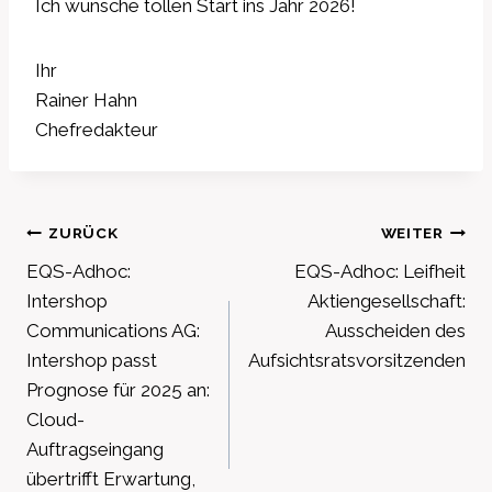
Ich wünsche tollen Start ins Jahr 2026!
Ihr
Rainer Hahn
Chefredakteur
Beitragsnavigation
ZURÜCK
WEITER
EQS-Adhoc:
EQS-Adhoc: Leifheit
Intershop
Aktiengesellschaft:
Communications AG:
Ausscheiden des
Intershop passt
Aufsichtsratsvorsitzenden
Prognose für 2025 an:
Cloud-
Auftragseingang
übertrifft Erwartung,