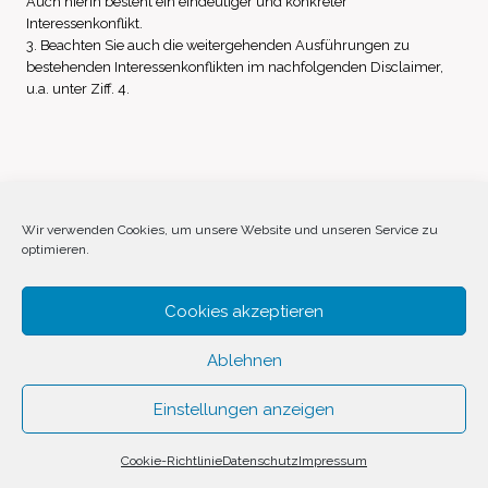
Auch hierin besteht ein eindeutiger und konkreter
Interessenkonflikt.
3. Beachten Sie auch die weitergehenden Ausführungen zu
bestehenden Interessenkonflikten im nachfolgenden Disclaimer,
u.a. unter Ziff. 4.
Impressum
Datenschutz
Disclaimer
Wir verwenden Cookies, um unsere Website und unseren Service zu
optimieren.
Cookie-Richtlinie (EU)
Cookies akzeptieren
Ablehnen
Einstellungen anzeigen
© 2026 Invest Inside by
SVAVE
Cookie-Richtlinie
Datenschutz
Impressum