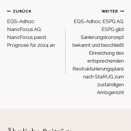
Beitragsnavigation
ZURÜCK
WEITER
EQS-Adhoc:
EQS-Adhoc: ESPG AG:
NanoFocus AG:
ESPG gibt
NanoFocus passt
Sanierungskonzept
Prognose für 2024 an
bekannt und beschließt
Einreichung des
entsprechenden
Restrukturierungsplans
nach StaRUG zum
zuständigen
Amtsgericht