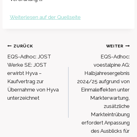
Weiterlesen auf der Quellseite
Beitragsnavigation
ZURÜCK
WEITER
EQS-Adhoc: JOST
EQS-Adhoc:
Werke SE: JOST
voestalpine AG:
erwirbt Hyva –
Halbjahresergebnis
Kaufvertrag zur
2024/25 aufgrund von
Übernahme von Hyva
Einmaleffekten unter
unterzeichnet
Markterwartung,
zusätzliche
Markteintrübung
erfordert Anpassung
des Ausblicks für