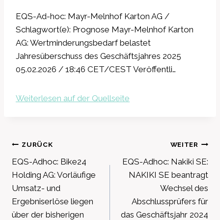
EQS-Ad-hoc: Mayr-Melnhof Karton AG /
Schlagwort(e): Prognose Mayr-Melnhof Karton
AG: Wertminderungsbedarf belastet
Jahresüberschuss des Geschäftsjahres 2025
05.02.2026 / 18:46 CET/CEST Veröffentli…
Weiterlesen auf der Quellseite
Beitragsnavigation
ZURÜCK
WEITER
EQS-Adhoc: Bike24
EQS-Adhoc: Nakiki SE:
Holding AG: Vorläufige
NAKIKI SE beantragt
Umsatz- und
Wechsel des
Ergebniserlöse liegen
Abschlussprüfers für
über der bisherigen
das Geschäftsjahr 2024