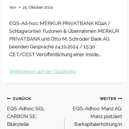
Von
25. Oktober 2024
EQS-Ad-hoc: MERKUR PRIVATBANK KGaA /
Schlagwort(e): Fusionen & Übernahmen MERKUR
PRIVATBANK und Otto M. Schröder Bank AG
beenden Gespräche 24.10.2024 / 15:30
CET/CEST Veröffentlichung einer Inside…
Weiterlesen auf der Quellseite
Beitragsnavigation
ZURÜCK
WEITER
EQS-Adhoc: SGL
EQS-Adhoc: Manz AG:
CARBON SE:
Manz platziert
Bilanzielle
Barkapitalerhöhung in