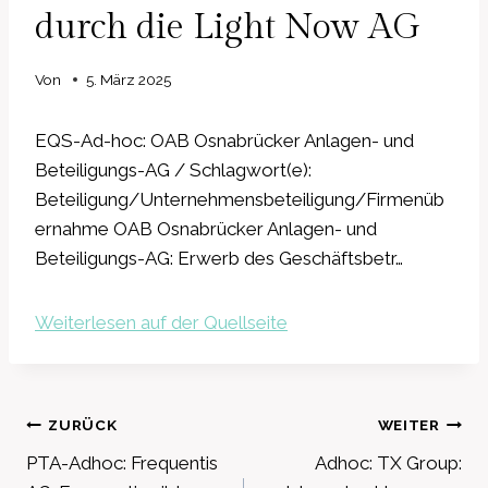
durch die Light Now AG
Von
5. März 2025
EQS-Ad-hoc: OAB Osnabrücker Anlagen- und
Beteiligungs-AG / Schlagwort(e):
Beteiligung/Unternehmensbeteiligung/Firmenüb
ernahme OAB Osnabrücker Anlagen- und
Beteiligungs-AG: Erwerb des Geschäftsbetr…
Weiterlesen auf der Quellseite
Beitragsnavigation
ZURÜCK
WEITER
PTA-Adhoc: Frequentis
Adhoc: TX Group: