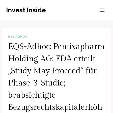
Zum
Invest Inside
Inhalt
springen
RSS ADHOC
EQS-Adhoc: Pentixapharm
Holding AG: FDA erteilt
„Study May Proceed“ für
Phase-3-Studie;
beabsichtigte
Bezugsrechtskapitalerhöh