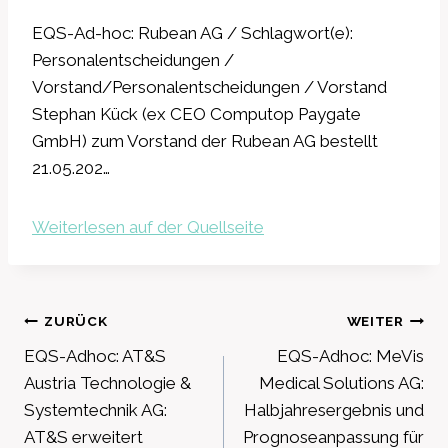
EQS-Ad-hoc: Rubean AG / Schlagwort(e):
Personalentscheidungen /
Vorstand/Personalentscheidungen / Vorstand
Stephan Kück (ex CEO Computop Paygate
GmbH) zum Vorstand der Rubean AG bestellt
21.05.202…
Weiterlesen auf der Quellseite
Beitragsnavigation
ZURÜCK
WEITER
EQS-Adhoc: AT&S
EQS-Adhoc: MeVis
Austria Technologie &
Medical Solutions AG:
Systemtechnik AG:
Halbjahresergebnis und
AT&S erweitert
Prognoseanpassung für