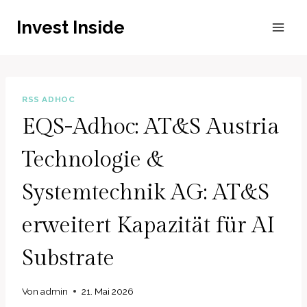
Zum
Invest Inside
Inhalt
springen
RSS ADHOC
EQS-Adhoc: AT&S Austria
Technologie &
Systemtechnik AG: AT&S
erweitert Kapazität für AI
Substrate
Von
admin
21. Mai 2026