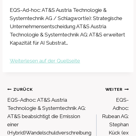
EQS-Ad-hoc: AT&S Austria Technologie &
Systemtechnik AG / Schlagwort(e): Strategische
Unternehmensentscheidung AT&S Austria
Technologie & Systemtechnik AG: AT&S erweitert
Kapazität für AI Substrat…
Weiterlesen auf der Quellseite
Beitragsnavigation
ZURÜCK
WEITER
EQS-Adhoc: AT&S Austria
EQS-
Technologie & Systemtechnik AG:
Adhoc:
AT&S beabsichtigt die Emission
Rubean AG:
einer
Stephan
(Hybrid)Wandelschuldverschreibung
Kück (ex