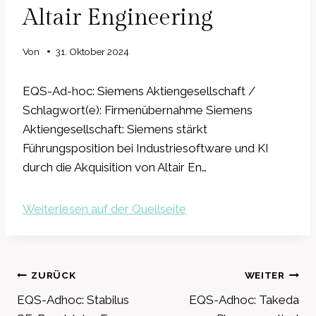
Altair Engineering
Von
31. Oktober 2024
EQS-Ad-hoc: Siemens Aktiengesellschaft /
Schlagwort(e): Firmenübernahme Siemens
Aktiengesellschaft: Siemens stärkt
Führungsposition bei Industriesoftware und KI
durch die Akquisition von Altair En…
Weiterlesen auf der Quellseite
Beitragsnavigation
ZURÜCK
WEITER
EQS-Adhoc: Stabilus
EQS-Adhoc: Takeda