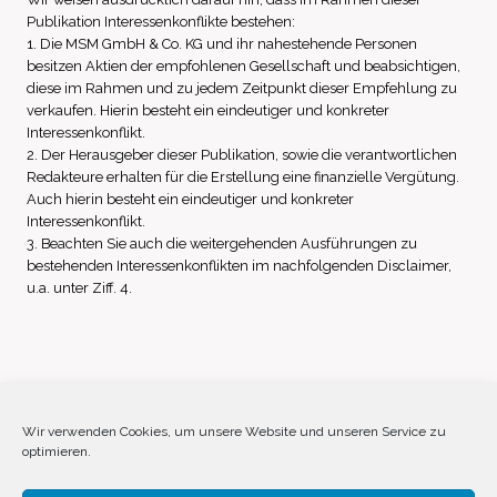
Publikation Interessenkonflikte bestehen:
1. Die MSM GmbH & Co. KG und ihr nahestehende Personen
besitzen Aktien der empfohlenen Gesellschaft und beabsichtigen,
diese im Rahmen und zu jedem Zeitpunkt dieser Empfehlung zu
verkaufen. Hierin besteht ein eindeutiger und konkreter
Interessenkonflikt.
2. Der Herausgeber dieser Publikation, sowie die verantwortlichen
Redakteure erhalten für die Erstellung eine finanzielle Vergütung.
Auch hierin besteht ein eindeutiger und konkreter
Interessenkonflikt.
3. Beachten Sie auch die weitergehenden Ausführungen zu
bestehenden Interessenkonflikten im nachfolgenden Disclaimer,
u.a. unter Ziff. 4.
Impressum
Datenschutz
Disclaimer
Wir verwenden Cookies, um unsere Website und unseren Service zu
optimieren.
Cookie-Richtlinie (EU)