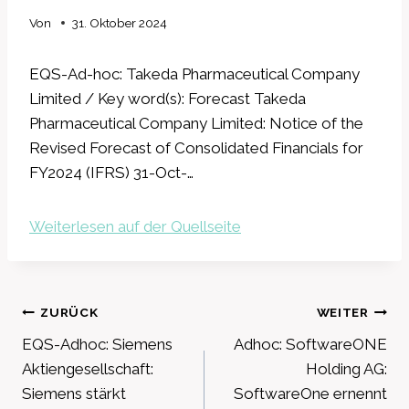
Von
31. Oktober 2024
EQS-Ad-hoc: Takeda Pharmaceutical Company
Limited / Key word(s): Forecast Takeda
Pharmaceutical Company Limited: Notice of the
Revised Forecast of Consolidated Financials for
FY2024 (IFRS) 31-Oct-…
Weiterlesen auf der Quellseite
Beitragsnavigation
ZURÜCK
WEITER
EQS-Adhoc: Siemens
Adhoc: SoftwareONE
Aktiengesellschaft:
Holding AG:
Siemens stärkt
SoftwareOne ernennt