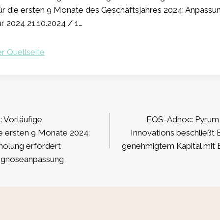
ür die ersten 9 Monate des Geschäftsjahres 2024; Anpassu
r 2024 21.10.2024 / 1…
r Quellseite
ation
 Vorläufige
EQS-Adhoc: Pyrum 
ie ersten 9 Monate 2024:
Innovations beschließt 
holung erfordert
genehmigtem Kapital mit 
rognoseanpassung