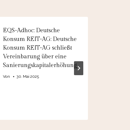
EQS-Adhoc: Deutsche
PTA-Adh
Konsum REIT-AG: Deutsche
Verlust
Konsum REIT-AG schließt
AktG un
Vereinbarung über eine
der Liqu
Sanierungskapitalerhöhung
Von
29.
Von
30. Mai 2025