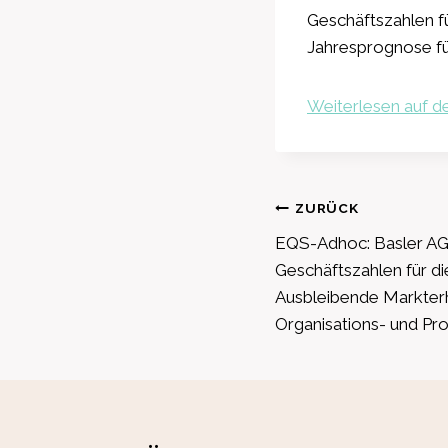
Geschäftszahlen f
Jahresprognose fü
Weiterlesen auf de
Beitragsnavig
ZURÜCK
EQS-Adhoc: Basler AG:
Geschäftszahlen für d
Ausbleibende Markter
Organisations- und P