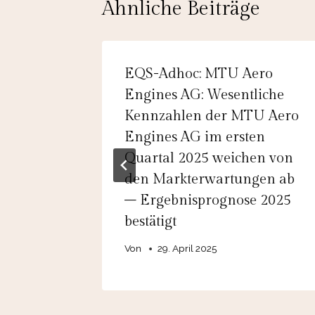
Ähnliche Beiträge
a
EQS-Adhoc: MTU Aero
chtigt
Engines AG: Wesentliche
rer
Kennzahlen der MTU Aero
Engines AG im ersten
Quartal 2025 weichen von
2024
den Markterwartungen ab
– Ergebnisprognose 2025
bestätigt
Von
29. April 2025