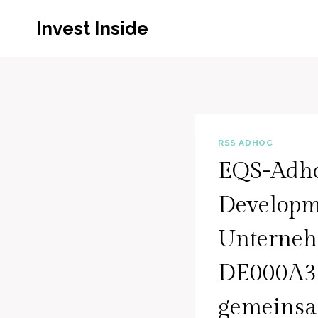
Zum
Invest Inside
Inhalt
springen
RSS ADHOC
EQS-Adho
Developm
Unterneh
DE000A3H
gemeinsa