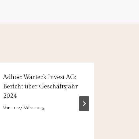
Adhoc: Warteck Invest AG:
EQS-Adh
Bericht über Geschäftsjahr
Gruppe 
2024
Zahlen 
2025 vo
Von
27. März 2025
für das
Von
admin