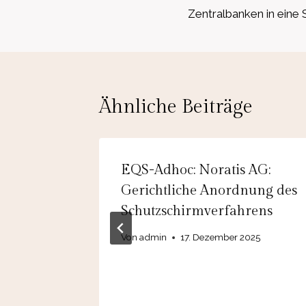
Zentralbanken in eine
Ähnliche Beiträge
olding
EQS-Adhoc: Noratis AG:
ding AG
Gerichtliche Anordnung des
iwillige
Schutzschirmverfahrens
r
Von
admin
17. Dezember 2025