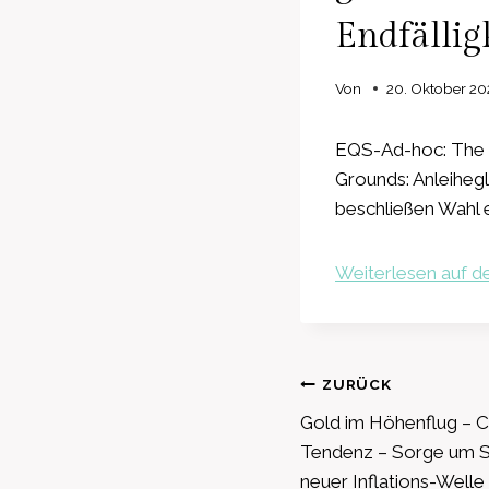
Endfällig
Von
20. Oktober 20
EQS-Ad-hoc: The 
Grounds: Anleihe
beschließen Wahl
Weiterlesen auf de
Beitragsnavig
ZURÜCK
Gold im Höhenflug – C
Tendenz – Sorge um S
neuer Inflations-Welle