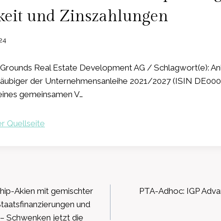
keit und Zinszahlungen
24
Grounds Real Estate Development AG / Schlagwort(e): An
gläubiger der Unternehmensanleihe 2021/2027 (ISIN DE0
 eines gemeinsamen V…
r Quellseite
ation
hip-Akien mit gemischter
PTA-Adhoc: IGP Advan
taatsfinanzierungen und
 – Schwenken jetzt die