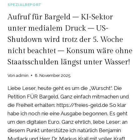
RAUSCH
SPEZIALREPORT
–
HJ-
Aufruf für Bargeld – KI-Sektor
ZAHLEN
unter medialem Druck – US-
BEI
US-
Shutdown wird trotz der 5. Woche
BANKEN
ÜBERWIEGEND
nicht beachtet – Konsum wäre ohne
POSITIV
Staatsschulden längst unter Wasser!
–
META
GEHT
Von
admin
8. November 2025
BEI
KI
Liebe Leser, heute geht es um die „Wurscht“. Die
„FULL
Petition FÜR Bargeld. Ganz einfach mitmachen und
IN“
die Freiheit erhalten: https://freies-geld.de So klar
–
habe ich noch nie eine Ausgabe begonnen. Es geht
ZOLL
UND
um den digitalen Euro. Ganz ehrlich, liebe Leser: an
DIE
diesem Punkt unterstütze ich natürlich Benjamin
EU-
Mudlack und Herr Dr. Markus Krall mit voller Kraft
VERHANDLUNG