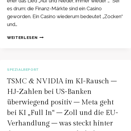
eher das Lied „Auf und Nieder, immer wieder …“ Sei
es drum: die Finanz-Märkte sind ein Casino
geworden. Ein Casino wiederum bedeutet „Zocken“
und…
ÖL
WEITERLESEN
STEIGT:
KRIEGS-
FLOTTEN
IN
HORMUZ
SPEZIALREPORT
–
HOHE
TSMC & NVIDIA im KI-Rausch –
SCHWANKUNGEN
HJ-Zahlen bei US-Banken
BEI
SOFTWARE-
überwiegend positiv – Meta geht
AKTIEN
–
bei KI „Full In“ – Zoll und die EU-
DEUTSCHER
Verhandlung – was steckt hinter
AKTIENMARKT
VERLIERT