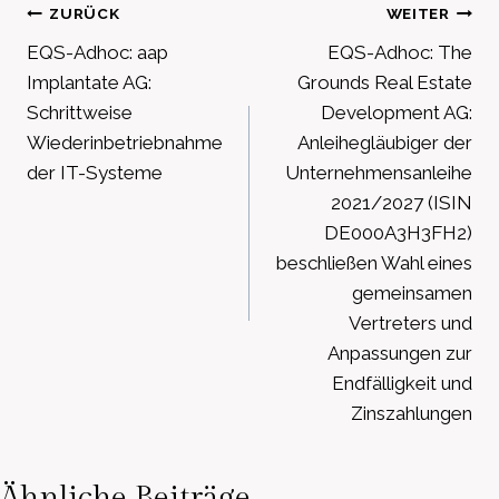
Beitragsnavigation
ZURÜCK
WEITER
EQS-Adhoc: aap
EQS-Adhoc: The
Implantate AG:
Grounds Real Estate
Schrittweise
Development AG:
Wiederinbetriebnahme
Anleihegläubiger der
der IT-Systeme
Unternehmensanleihe
2021/2027 (ISIN
DE000A3H3FH2)
beschließen Wahl eines
gemeinsamen
Vertreters und
Anpassungen zur
Endfälligkeit und
Zinszahlungen
Ähnliche Beiträge