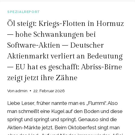
MIO.
USD
SPEZIALREPORT
STRAFE
AN
Öl steigt: Kriegs-Flotten in Hormuz
EU
– hohe Schwankungen bei
–
TECH-
Software-Aktien – Deutscher
BERICHTSSAISON
HAT
Aktienmarkt verliert an Bedeutung
ALPHABET
– EU hat es geschafft: Abriss-Birne
zeigt jetzt ihre Zähne
Von
admin
22. Februar 2026
Liebe Leser, früher nannte man es „Flummi“. Also
man schmeißt eine Kugel auf den Boden und diese
springt und springt und springt. Genauso sind die
Aktien-Märkte jetzt. Beim Oktoberfest singt man