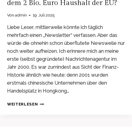
dem 2 Bio. Euro Haushalt der EU?
AN
BEDEUTUNG
Von
admin
19. Juli 2025
–
EU
Liebe Leser, mittlerweile könnte ich täglich
HAT
ES
mehrfach einen „Newsletter“ verfassen. Aber das
GESCHAFFT:
würde die ohnehin schon überflutete Newswelle nur
ABRISS-
noch weiter aufheizen. Ich erinnere mich an meine
BIRNE
erste (selbst gegründete) Nachrichtenagentur im
ZEIGT
JETZT
Jahr 2000. Es war zumindest aus Sicht der Finanz-
IHRE
Historie ähnlich wie heute: denn 2001 wurden
ZÄHNE
erstmals chinesische Unternehmen über den
Handelsplatz in Hongkong…
TSMC
WEITERLESEN
&
NVIDIA
IM
KI-