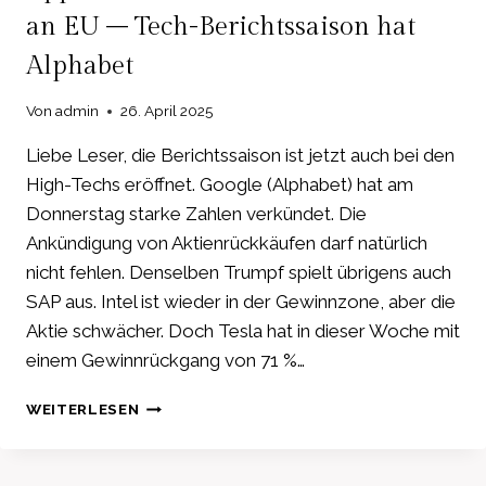
VORSTOSS U
an EU – Tech-Berichtssaison hat
NTER D
RUCK –
Alphabet
B
ITCOIN E
Von
admin
26. April 2025
RSCHÜTTERT D
IE F
Liebe Leser, die Berichtssaison ist jetzt auch bei den
INANZ-W
High-Techs eröffnet. Google (Alphabet) hat am
ELT –
S
Donnerstag starke Zahlen verkündet. Die
ILBER U
Ankündigung von Aktienrückkäufen darf natürlich
ND G
nicht fehlen. Denselben Trumpf spielt übrigens auch
OLD B
LEIBEN H
SAP aus. Intel ist wieder in der Gewinnzone, aber die
OCH V
Aktie schwächer. Doch Tesla hat in dieser Woche mit
OLATIL –
einem Gewinnrückgang von 71 %…
A
LPHABET I
APPLE
WEITERLESEN
NVESTIERT W
&
EITER I
META
N K
700
I