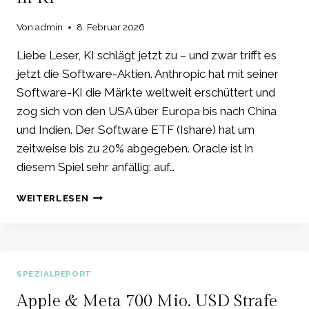
POLITISCH
Von
admin
8. Februar 2026
–
FREIE
Liebe Leser, KI schlägt jetzt zu – und zwar trifft es
MARKTWIRTSCHAFT
IST
jetzt die Software-Aktien. Anthropic hat mit seiner
WELTWEIT
Software-KI die Märkte weltweit erschüttert und
ABGESCHAFFT
zog sich von den USA über Europa bis nach China
–
und Indien. Der Software ETF (Ishare) hat um
METAVISTA
3D
zeitweise bis zu 20% abgegeben. Oracle ist in
LETZTER
diesem Spiel sehr anfällig: auf…
ANKER!
BIG-
WEITERLESEN
TECH
TIEFROT
–
SOFTWARE-
AKTIEN
SPEZIALREPORT
DURCH
KI-
Apple & Meta 700 Mio. USD Strafe