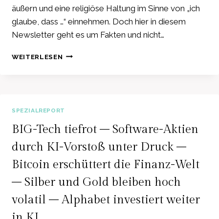
äußern und eine religiöse Haltung im Sinne von „ich
glaube, dass …“ einnehmen. Doch hier in diesem
Newsletter geht es um Fakten und nicht…
STAATS-
WEITERLESEN
AUSGABEN
IN
KRIEGS-
INDUSTRIE
–
SPEZIALREPORT
STOPPT
DEN
BIG-Tech tiefrot – Software-Aktien
STEUER-
durch KI-Vorstoß unter Druck –
UND
KRIEGS-
Bitcoin erschüttert die Finanz-Welt
WAHNSINN
–
– Silber und Gold bleiben hoch
BÖRSEN
volatil – Alphabet investiert weiter
SIND
JETZT
in KI
REIN