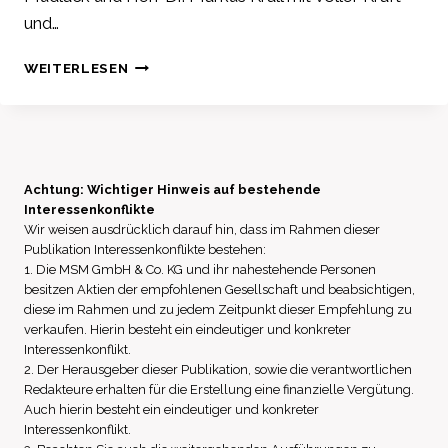
–
und…
WAS
STECKT
AUFRUF
WEITERLESEN
HINTER
FÜR
DEM
BARGELD
2
–
BIO.
KI-
EURO
SEKTOR
HAUSHALT
UNTER
Achtung: Wichtiger Hinweis auf bestehende
DER
Interessenkonflikte
MEDIALEM
EU?
Wir weisen ausdrücklich darauf hin, dass im Rahmen dieser
DRUCK
Publikation Interessenkonflikte bestehen:
–
1. Die MSM GmbH & Co. KG und ihr nahestehende Personen
US-
besitzen Aktien der empfohlenen Gesellschaft und beabsichtigen,
SHUTDOWN
diese im Rahmen und zu jedem Zeitpunkt dieser Empfehlung zu
WIRD
verkaufen. Hierin besteht ein eindeutiger und konkreter
TROTZ
Interessenkonflikt.
DER
2. Der Herausgeber dieser Publikation, sowie die verantwortlichen
5.
Redakteure erhalten für die Erstellung eine finanzielle Vergütung.
WOCHE
Auch hierin besteht ein eindeutiger und konkreter
NICHT
Interessenkonflikt.
BEACHTET