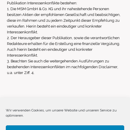
Publikation Interessenkonflikte bestehen:
1. Die MSM GmbH & Co. KG und ihr nahestehende Personen
besitzen Aktien der empfohlenen Gesellschaft und beabsichtigen,
diese im Rahmen und zu jedem Zeitpunkt dieser Empfehlung zu
verkaufen. Hierin besteht ein eindeutiger und konkreter
Interessenkonflikt.
2. Der Herausgeber dieser Publikation, sowie die verantwortlichen
Redakteure erhalten für die Erstellung eine finanzielle Vergütung.
Auch hierin besteht ein eindeutiger und konkreter
Interessenkonflikt.
3. Beachten Sie auch die weitergehenden Ausführungen zu
bestehenden Interessenkonflikten im nachfolgenden Disclaimer,
u.a. unter Ziff. 4.
Impressum
Datenschutz
Disclaimer
Wir verwenden Cookies, um unsere Website und unseren Service zu
optimieren.
Cookie-Richtlinie (EU)