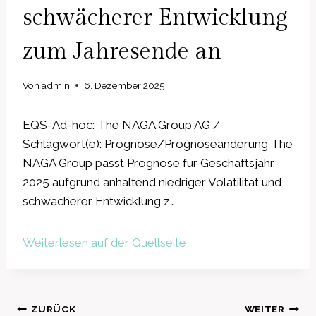
schwächerer Entwicklung
zum Jahresende an
Von
admin
6. Dezember 2025
EQS-Ad-hoc: The NAGA Group AG /
Schlagwort(e): Prognose/Prognoseänderung The
NAGA Group passt Prognose für Geschäftsjahr
2025 aufgrund anhaltend niedriger Volatilität und
schwächerer Entwicklung z…
Weiterlesen auf der Quellseite
Beitragsnavigation
ZURÜCK
WEITER