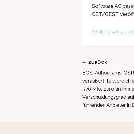
Software AG passt
CET/CEST Veröff
Weiterlesen auf de
Beitragsnavig
ZURÜCK
EQS-Adhoc: ams-OS
veräußert Teilbereich 
570 Mio. Euro an Infin
Verschuldungsgrad auf
führenden Anbieter in D