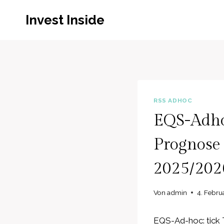
Zum
Invest Inside
Inhalt
springen
RSS ADHOC
EQS-Adhoc
Prognose 
2025/202
Von
admin
4. Febru
EQS-Ad-hoc: tick 