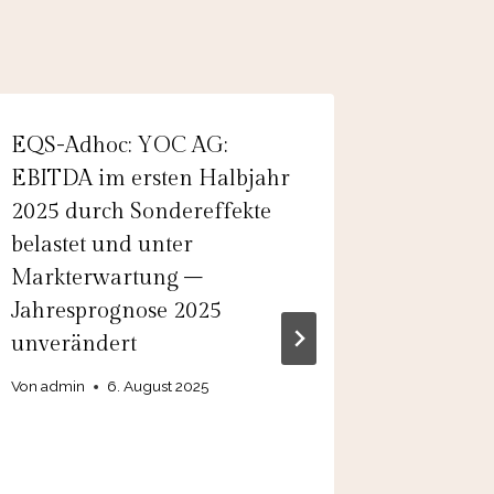
EQS-Adhoc: YOC AG:
PTA-Ad
EBITDA im ersten Halbjahr
AG: Bar
2025 durch Sondereffekte
Rahmen
belastet und unter
aktienr
Markterwartung –
out auf
Jahresprognose 2025
Von
admin
unverändert
Von
admin
6. August 2025