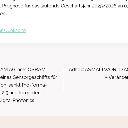
 Prognose für das laufende Geschäftsjahr 2025/2026 an 03
en…
r Quellseite
ation
RAM AG: ams OSRAM
Adhoc: ASMALLWORLD A
seines Sensorgeschäfts für
– Verände
eon, senkt Pro-forma-
 2,5 und formt den
igital Photonics