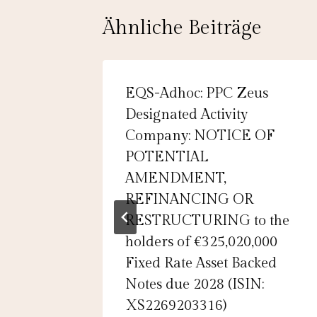
Ähnliche Beiträge
E
EQS-Adhoc: PPC Zeus
reOne
Designated Activity
g der
Company: NOTICE OF
 am 2.
POTENTIAL
gt die
AMENDMENT,
REFINANCING OR
RESTRUCTURING to the
holders of €325,020,000
Fixed Rate Asset Backed
Notes due 2028 (ISIN:
XS2269203316)