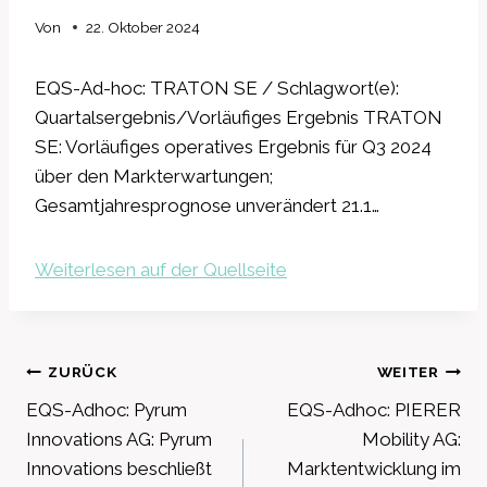
Von
22. Oktober 2024
EQS-Ad-hoc: TRATON SE / Schlagwort(e):
Quartalsergebnis/Vorläufiges Ergebnis TRATON
SE: Vorläufiges operatives Ergebnis für Q3 2024
über den Markterwartungen;
Gesamtjahresprognose unverändert 21.1…
Weiterlesen auf der Quellseite
Beitragsnavigation
ZURÜCK
WEITER
EQS-Adhoc: Pyrum
EQS-Adhoc: PIERER
Innovations AG: Pyrum
Mobility AG:
Innovations beschließt
Marktentwicklung im