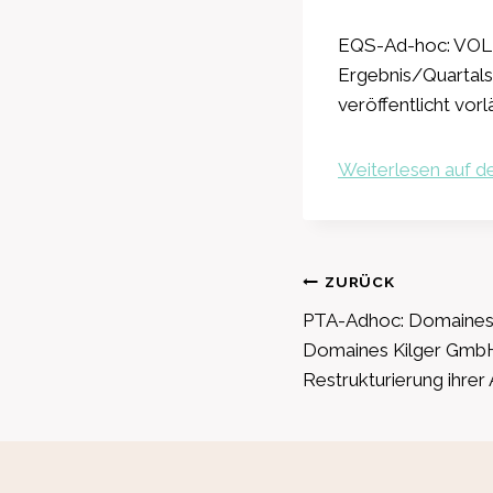
EQS-Ad-hoc: VOL
Ergebnis/Quart
veröffentlicht vor
Weiterlesen auf de
Beitragsnavig
ZURÜCK
PTA-Adhoc: Domaines 
Domaines Kilger GmbH
Restrukturierung ihre