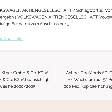
KSWAGEN AKTIENGESELLSCHAFT / Schlagwort(e): Vorl
alsergebnis VOLKSWAGEN AKTIENGESELLSCHAFT: Volks
läufige Eckdaten zum Abschluss per 3…
r Quellseite
ation
Kilger GmbH & Co. KGaA:
Adhoc: DocMorris AG: D
 & Co. KGaA beabsichtigt
Rx-Wachstum auf 52 Pr
r Anleihe 2020/2025
200 Mio. Kapitalerhöhun