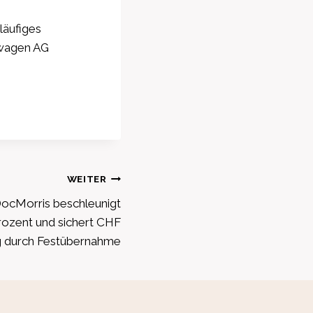
äufiges
wagen AG
WEITER
ocMorris beschleunigt
ozent und sichert CHF
g durch Festübernahme