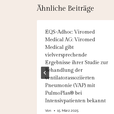
Ähnliche Beiträge
Capital
EQS-Adhoc: Viromed
Medical AG: Viromed
Medical gibt
 auf
vielversprechende
5
Ergebnisse ihrer Studie zur
Behandlung der
ventilatorassoziierten
Pneumonie (VAP) mit
PulmoPlas® bei
Intensivpatienten bekannt
Von
15. März 2025