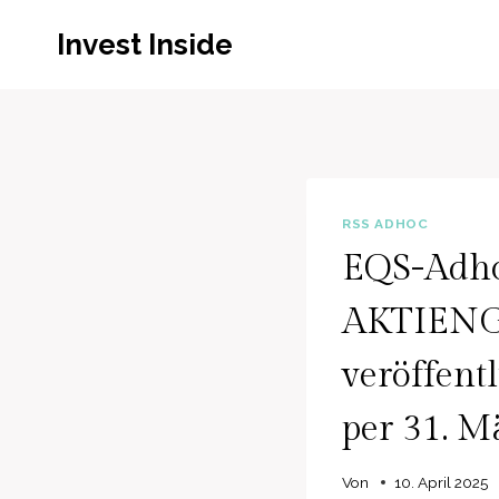
Zum
Invest Inside
Inhalt
springen
RSS ADHOC
EQS-Adh
AKTIENG
veröffent
per 31. M
Von
10. April 2025