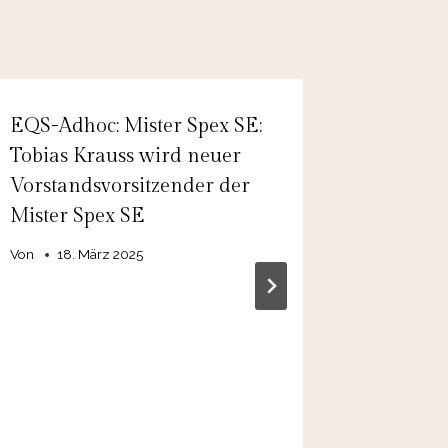
EQS-Adhoc: Mister Spex SE:
PTA-Adh
Tobias Krauss wird neuer
Medigen
Vorstandsvorsitzender der
Tranche
Mister Spex SE
Purchas
Von
18. März 2025
Von
25. 