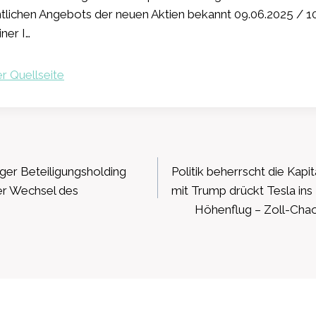
ntlichen Angebots der neuen Aktien bekannt 09.06.2025 /
ner I…
r Quellseite
ation
er Beteiligungsholding
Politik beherrscht die Kapi
er Wechsel des
mit Trump drückt Tesla ins
Höhenflug – Zoll-Chao