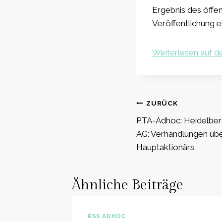
Ergebnis des öffe
Veröffentlichung ei
Weiterlesen auf de
Beitragsnavig
ZURÜCK
PTA-Adhoc: Heidelberg
AG: Verhandlungen üb
Hauptaktionärs
Ähnliche Beiträge
RSS ADHOC