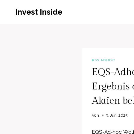
Zum
Invest Inside
Inhalt
springen
RSS ADHOC
EQS-Adho
Ergebnis 
Aktien b
Von
9. Juni 2025
EQS-Ad-hoc: Wolfo