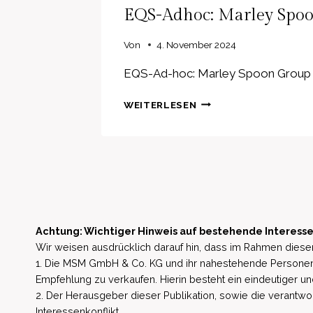
EQS-Adhoc: Marley Spoon
Von
4. November 2024
EQS-Ad-hoc: Marley Spoon Group SE 
EQS-
WEITERLESEN
ADHOC:
MARLEY
SPOON
GROUP
SE:
ADJUSTMENT
OF
FORECAST
Achtung: Wichtiger Hinweis auf bestehende Interesse
FOR
Wir weisen ausdrücklich darauf hin, dass im Rahmen dieser
THE
2024
1. Die MSM GmbH & Co. KG und ihr nahestehende Personen 
FINANCIAL
Empfehlung zu verkaufen. Hierin besteht ein eindeutiger un
YEAR
2. Der Herausgeber dieser Publikation, sowie die verantwort
Interessenkonflikt.