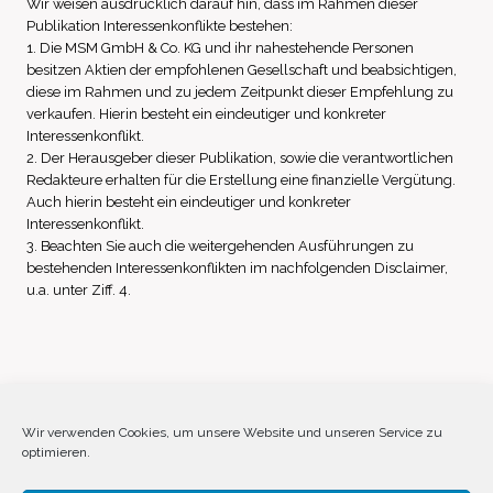
Wir weisen ausdrücklich darauf hin, dass im Rahmen dieser
Publikation Interessenkonflikte bestehen:
1. Die MSM GmbH & Co. KG und ihr nahestehende Personen
besitzen Aktien der empfohlenen Gesellschaft und beabsichtigen,
diese im Rahmen und zu jedem Zeitpunkt dieser Empfehlung zu
verkaufen. Hierin besteht ein eindeutiger und konkreter
Interessenkonflikt.
2. Der Herausgeber dieser Publikation, sowie die verantwortlichen
Redakteure erhalten für die Erstellung eine finanzielle Vergütung.
Auch hierin besteht ein eindeutiger und konkreter
Interessenkonflikt.
3. Beachten Sie auch die weitergehenden Ausführungen zu
bestehenden Interessenkonflikten im nachfolgenden Disclaimer,
u.a. unter Ziff. 4.
Impressum
Datenschutz
Disclaimer
Wir verwenden Cookies, um unsere Website und unseren Service zu
optimieren.
Cookie-Richtlinie (EU)