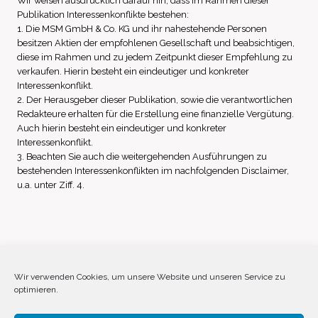
Wir weisen ausdrücklich darauf hin, dass im Rahmen dieser
Publikation Interessenkonflikte bestehen:
1. Die MSM GmbH & Co. KG und ihr nahestehende Personen
besitzen Aktien der empfohlenen Gesellschaft und beabsichtigen,
diese im Rahmen und zu jedem Zeitpunkt dieser Empfehlung zu
verkaufen. Hierin besteht ein eindeutiger und konkreter
Interessenkonflikt.
2. Der Herausgeber dieser Publikation, sowie die verantwortlichen
Redakteure erhalten für die Erstellung eine finanzielle Vergütung.
Auch hierin besteht ein eindeutiger und konkreter
Interessenkonflikt.
3. Beachten Sie auch die weitergehenden Ausführungen zu
bestehenden Interessenkonflikten im nachfolgenden Disclaimer,
u.a. unter Ziff. 4.
Impressum
Datenschutz
Disclaimer
Wir verwenden Cookies, um unsere Website und unseren Service zu
optimieren.
Cookie-Richtlinie (EU)