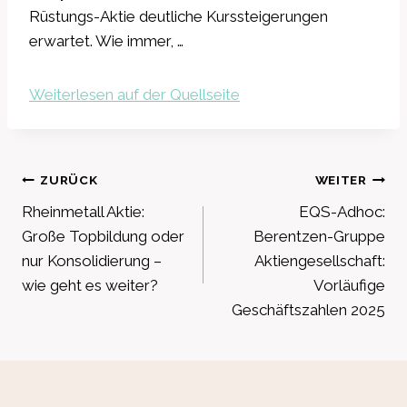
Rüstungs-Aktie deutliche Kurssteigerungen
erwartet. Wie immer, …
Weiterlesen auf der Quellseite
Beitragsnavigation
ZURÜCK
WEITER
Rheinmetall Aktie:
EQS-Adhoc:
Große Topbildung oder
Berentzen-Gruppe
nur Konsolidierung –
Aktiengesellschaft:
wie geht es weiter?
Vorläufige
Geschäftszahlen 2025