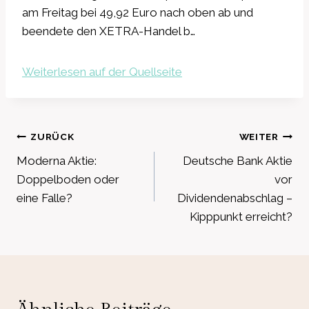
am Freitag bei 49,92 Euro nach oben ab und
beendete den XETRA-Handel b…
Weiterlesen auf der Quellseite
Beitragsnavigation
ZURÜCK
WEITER
Moderna Aktie:
Deutsche Bank Aktie
Doppelboden oder
vor
eine Falle?
Dividendenabschlag –
Kipppunkt erreicht?