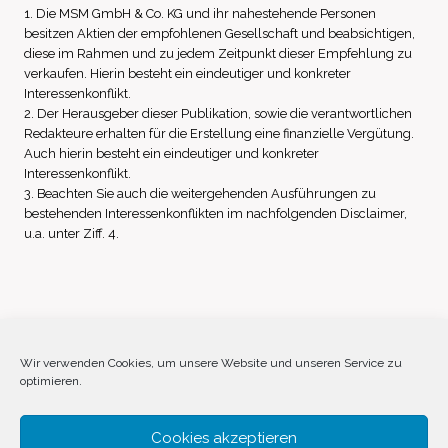
1. Die MSM GmbH & Co. KG und ihr nahestehende Personen
besitzen Aktien der empfohlenen Gesellschaft und beabsichtigen,
diese im Rahmen und zu jedem Zeitpunkt dieser Empfehlung zu
verkaufen. Hierin besteht ein eindeutiger und konkreter
Interessenkonflikt.
2. Der Herausgeber dieser Publikation, sowie die verantwortlichen
Redakteure erhalten für die Erstellung eine finanzielle Vergütung.
Auch hierin besteht ein eindeutiger und konkreter
Interessenkonflikt.
3. Beachten Sie auch die weitergehenden Ausführungen zu
bestehenden Interessenkonflikten im nachfolgenden Disclaimer,
u.a. unter Ziff. 4.
Impressum
Datenschutz
Disclaimer
Wir verwenden Cookies, um unsere Website und unseren Service zu
optimieren.
Cookie-Richtlinie (EU)
Cookies akzeptieren