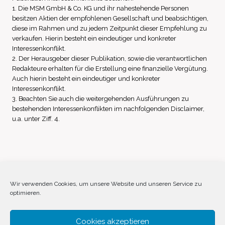
1. Die MSM GmbH & Co. KG und ihr nahestehende Personen
besitzen Aktien der empfohlenen Gesellschaft und beabsichtigen,
diese im Rahmen und zu jedem Zeitpunkt dieser Empfehlung zu
verkaufen. Hierin besteht ein eindeutiger und konkreter
Interessenkonflikt.
2. Der Herausgeber dieser Publikation, sowie die verantwortlichen
Redakteure erhalten für die Erstellung eine finanzielle Vergütung.
Auch hierin besteht ein eindeutiger und konkreter
Interessenkonflikt.
3. Beachten Sie auch die weitergehenden Ausführungen zu
bestehenden Interessenkonflikten im nachfolgenden Disclaimer,
u.a. unter Ziff. 4.
Impressum
Datenschutz
Disclaimer
Wir verwenden Cookies, um unsere Website und unseren Service zu
optimieren.
Cookie-Richtlinie (EU)
Cookies akzeptieren