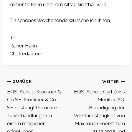
immer tiefer in unserem Alltag sichtbar wird.
Ein schönes Wochenende wünsche ich Ihnen,
Ihr
Rainer Hahn
Chefredakteur
Beitragsnavigation
ZURÜCK
WEITER
EQS-Adhoc: Klöckner &
EQS-Adhoc: Carl Zeiss
Co SE: Klöckner & Co
Meditec AG:
SE bestätigt Gerüchte
Beendigung der
zu Verhandlungen zu
Vorstandstätigkeit von
einem möglichen
Maximilian Foerst zum
öffentlichen
31.12.2025 und