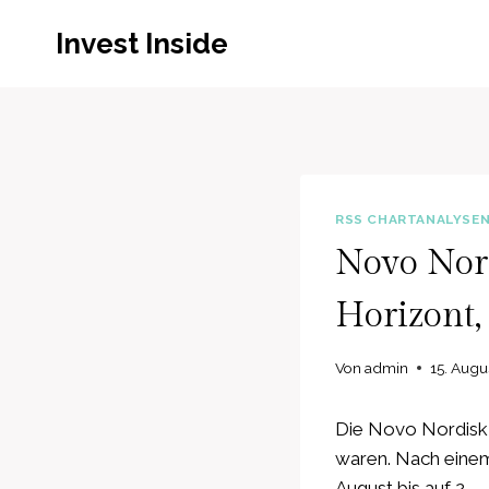
Zum
Invest Inside
Inhalt
springen
RSS CHARTANALYSE
Novo Nord
Horizont, 
Von
admin
15. Augu
Die Novo Nordisk A
waren. Nach einem
August bis auf 2…