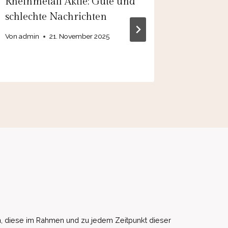
Rheinmetall Aktie: Gute und
Heidelb
schlechte Nachrichten
Kommt d
Rallye“
Von
admin
21. November 2025
Von
admin
, diese im Rahmen und zu jedem Zeitpunkt dieser