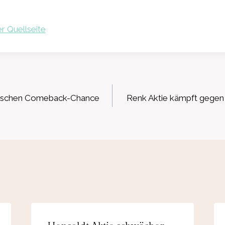
r Quellseite
ation
 Zwischen Comeback-Chance
Renk Aktie kämpft gegen 