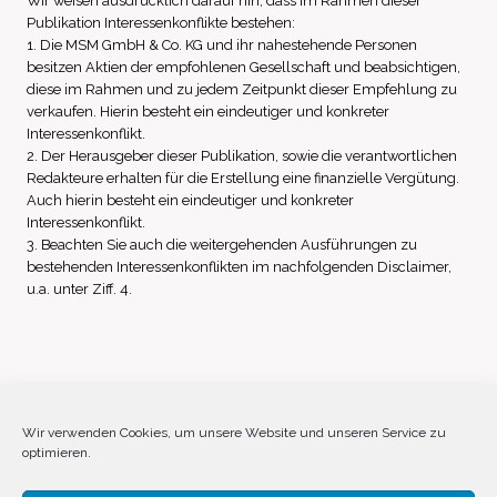
Wir weisen ausdrücklich darauf hin, dass im Rahmen dieser
Publikation Interessenkonflikte bestehen:
1. Die MSM GmbH & Co. KG und ihr nahestehende Personen
besitzen Aktien der empfohlenen Gesellschaft und beabsichtigen,
diese im Rahmen und zu jedem Zeitpunkt dieser Empfehlung zu
verkaufen. Hierin besteht ein eindeutiger und konkreter
Interessenkonflikt.
2. Der Herausgeber dieser Publikation, sowie die verantwortlichen
Redakteure erhalten für die Erstellung eine finanzielle Vergütung.
Auch hierin besteht ein eindeutiger und konkreter
Interessenkonflikt.
3. Beachten Sie auch die weitergehenden Ausführungen zu
bestehenden Interessenkonflikten im nachfolgenden Disclaimer,
u.a. unter Ziff. 4.
Impressum
Datenschutz
Disclaimer
Wir verwenden Cookies, um unsere Website und unseren Service zu
optimieren.
Cookie-Richtlinie (EU)