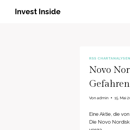
Zum
Invest Inside
Inhalt
springen
RSS CHARTANALYSE
Novo Nord
Gefahren 
Von
admin
15. Mai 
Eine Aktie, die vo
Die Novo Nordisk A
verga…