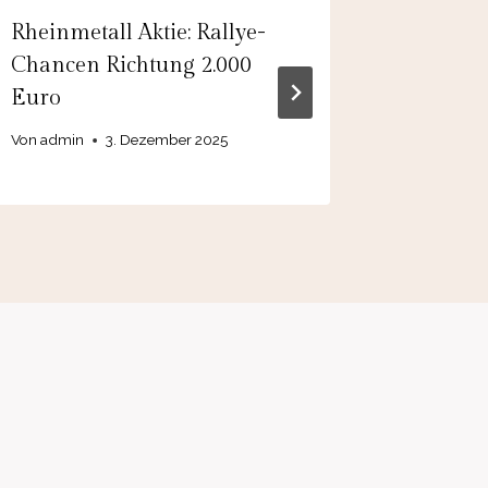
Rheinmetall Aktie: Rallye-
Hensold
Chancen Richtung 2.000
zum All
Euro
Von
8. A
Von
admin
3. Dezember 2025