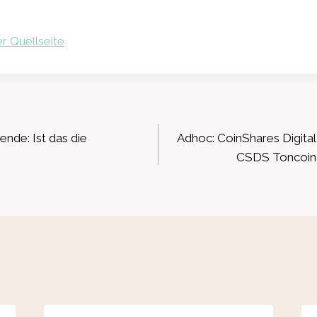
r Quellseite
ation
dende: Ist das die
Adhoc: CoinShares Digital 
CSDS Toncoin 