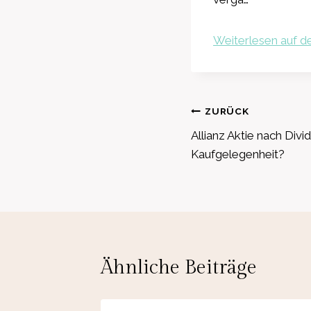
Weiterlesen auf de
Beitragsnavig
ZURÜCK
Allianz Aktie nach Divi
Kaufgelegenheit?
Ähnliche Beiträge