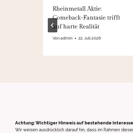
Gute und
Rheinmetall Aktie:
en
Comeback-Fantasie trifft
auf harte Realität
025
Von
admin
22. Juli 2026
Achtung: Wichtiger Hinweis auf bestehende Interesse
Wir weisen ausdrücklich darauf hin, dass im Rahmen dieser