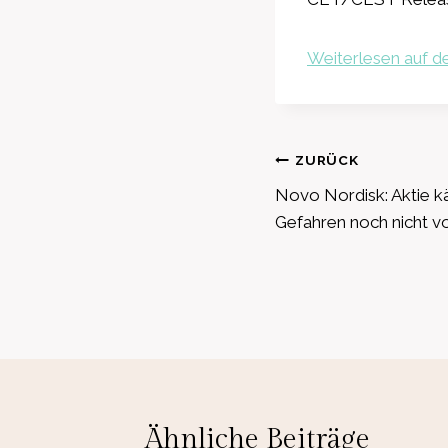
Weiterlesen auf de
Beitragsnavig
ZURÜCK
Novo Nordisk: Aktie k
Gefahren noch nicht v
Ähnliche Beiträge