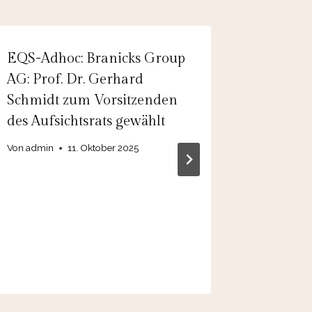
EQS-Adhoc: Branicks Group
EQS-Adh
AG: Prof. Dr. Gerhard
Holding
Schmidt zum Vorsitzenden
2024 in
des Aufsichtsrats gewählt
weiter 
Von
admin
11. Oktober 2025
Von
26.