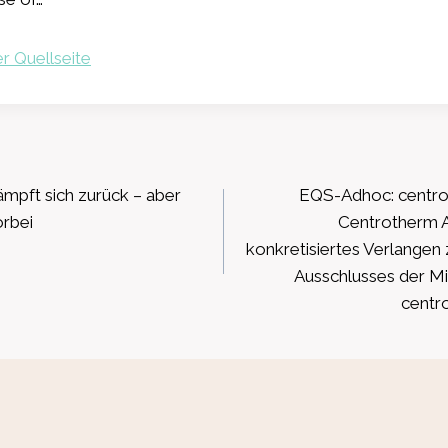
r Quellseite
ation
ämpft sich zurück – aber
EQS-Adhoc: centrot
orbei
Centrotherm A
konkretisiertes Verlangen
Ausschlusses der Mi
centr