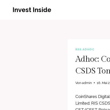
Zum
Invest Inside
Inhalt
springen
RSS ADHOC
Adhoc: Co
CSDS Ton
Von
admin
16. Mai 
CoinShares Digital
Limited: RIS CSDS
CET/CEST Releas