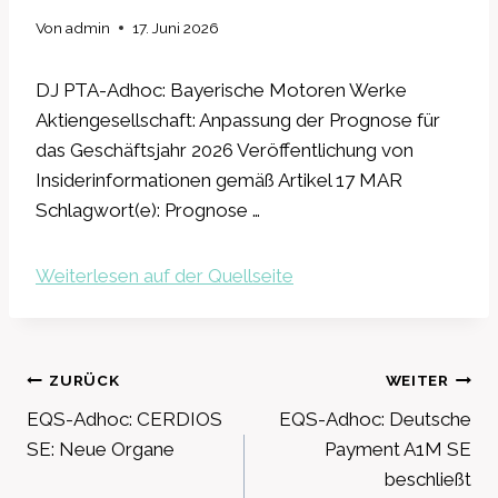
Von
admin
17. Juni 2026
DJ PTA-Adhoc: Bayerische Motoren Werke
Aktiengesellschaft: Anpassung der Prognose für
das Geschäftsjahr 2026 Veröffentlichung von
Insiderinformationen gemäß Artikel 17 MAR
Schlagwort(e): Prognose …
Weiterlesen auf der Quellseite
Beitragsnavigation
ZURÜCK
WEITER
EQS-Adhoc: CERDIOS
EQS-Adhoc: Deutsche
SE: Neue Organe
Payment A1M SE
beschließt