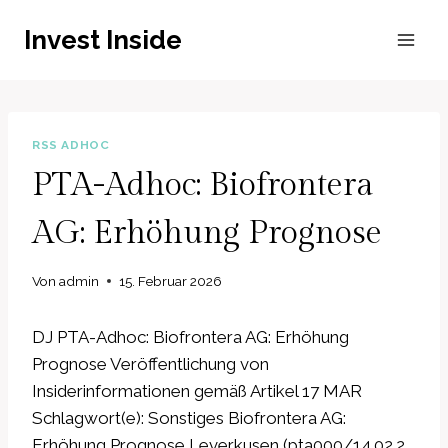
Zum
Invest Inside
Inhalt
springen
RSS ADHOC
PTA-Adhoc: Biofrontera
AG: Erhöhung Prognose
Von
admin
15. Februar 2026
DJ PTA-Adhoc: Biofrontera AG: Erhöhung
Prognose Veröffentlichung von
Insiderinformationen gemäß Artikel 17 MAR
Schlagwort(e): Sonstiges Biofrontera AG:
Erhöhung Prognose Leverkusen (pta000/14.02.2…