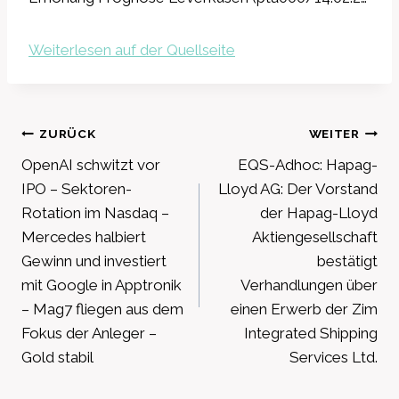
Weiterlesen auf der Quellseite
Beitragsnavigation
ZURÜCK
WEITER
OpenAI schwitzt vor
EQS-Adhoc: Hapag-
IPO – Sektoren-
Lloyd AG: Der Vorstand
Rotation im Nasdaq –
der Hapag-Lloyd
Mercedes halbiert
Aktiengesellschaft
Gewinn und investiert
bestätigt
mit Google in Apptronik
Verhandlungen über
– Mag7 fliegen aus dem
einen Erwerb der Zim
Fokus der Anleger –
Integrated Shipping
Gold stabil
Services Ltd.