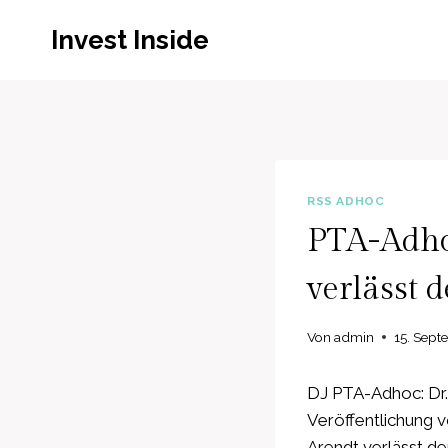
Zum
Invest Inside
Inhalt
springen
RSS ADHOC
PTA-Adhoc
verlässt 
Von
admin
15. Sept
DJ PTA-Adhoc: Dr.
Veröffentlichung 
Arendt verlässt de