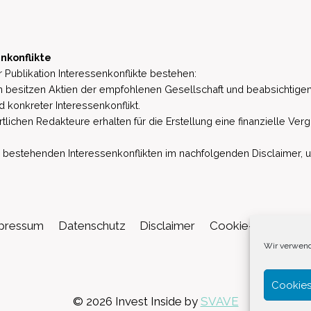
nkonflikte
 Publikation Interessenkonflikte bestehen:
besitzen Aktien der empfohlenen Gesellschaft und beabsichtigen
d konkreter Interessenkonflikt.
lichen Redakteure erhalten für die Erstellung eine finanzielle Verg
estehenden Interessenkonflikten im nachfolgenden Disclaimer, u.a. 
pressum
Datenschutz
Disclaimer
Cookie-Richtlinie (
Wir verwend
Cookies
© 2026 Invest Inside by
SVAVE