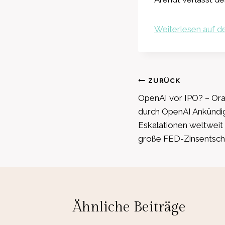
Weiterlesen auf de
Beitragsnavig
ZURÜCK
OpenAI vor IPO? – Or
durch OpenAI Ankündi
Eskalationen weltwei
große FED-Zinsentsch
Ähnliche Beiträge