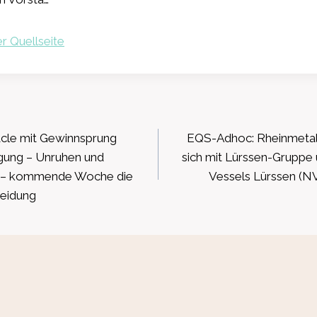
r Quellseite
ation
acle mit Gewinnsprung
EQS-Adhoc: Rheinmetall 
gung – Unruhen und
sich mit Lürssen-Gruppe
t – kommende Woche die
Vessels Lürssen (N
eidung