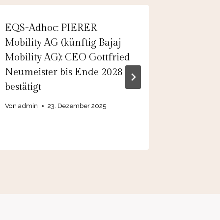
EQS-Adhoc: PIERER
EQS-Adh
Mobility AG (künftig Bajaj
Solutio
Mobility AG): CEO Gottfried
Prognos
Neumeister bis Ende 2028
Geschäf
bestätigt
Von
admin
Von
admin
23. Dezember 2025