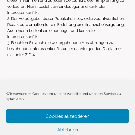
diese im Rahmen und zu jedem Zeitpunkt dieser Empfehlung zu
verkaufen. Hierin besteht ein eindeutiger und konkreter
Interessenkonflikt.
2. Der Herausgeber dieser Publikation, sowie die verantwortlichen
Redakteure erhalten für die Erstellung eine finanzielle Vergütung.
Auch hierin besteht ein eindeutiger und konkreter
Interessenkonflikt.
3. Beachten Sie auch die weitergehenden Ausführungen zu
bestehenden Interessenkonflikten im nachfolgenden Disclaimer,
u.a. unter Ziff. 4.
Impressum
Datenschutz
Disclaimer
Wir verwenden Cookies, um unsere Website und unseren Service zu
optimieren.
Cookie-Richtlinie (EU)
Cookies akzeptieren
Ablehnen