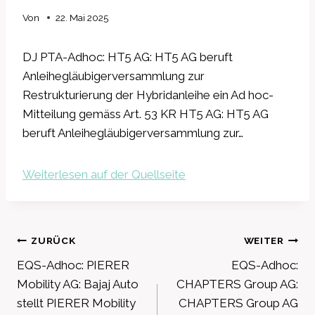
Von
22. Mai 2025
DJ PTA-Adhoc: HT5 AG: HT5 AG beruft
Anleihegläubigerversammlung zur
Restrukturierung der Hybridanleihe ein Ad hoc-
Mitteilung gemäss Art. 53 KR HT5 AG: HT5 AG
beruft Anleihegläubigerversammlung zur…
Weiterlesen auf der Quellseite
Beitragsnavigation
ZURÜCK
WEITER
EQS-Adhoc: PIERER
EQS-Adhoc:
Mobility AG: Bajaj Auto
CHAPTERS Group AG:
stellt PIERER Mobility
CHAPTERS Group AG