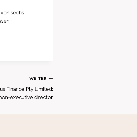
b von sechs
ssen
WEITER
s Finance Pty Limited:
non-executive director