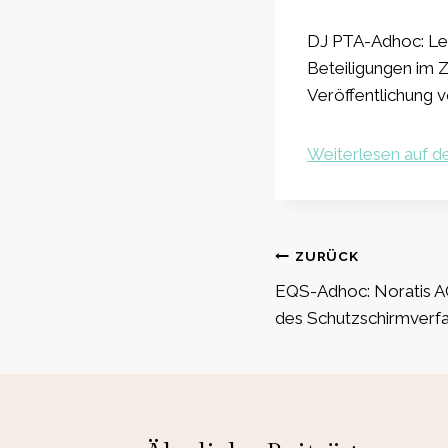
DJ PTA-Adhoc: Leo
Beteiligungen im 
Veröffentlichung v
Weiterlesen auf de
Beitragsnavig
ZURÜCK
EQS-Adhoc: Noratis AG
des Schutzschirmverf