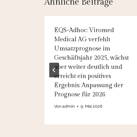
Ähnliche Beiträge
g
EQS-Adhoc: Viromed
Medical AG verfehlt
en
Umsatzprognose im
Geschäftsjahr 2025, wächst
aber weiter deutlich und
erreicht ein positives
Ergebnis; Anpassung der
Prognose für 2026
Von
admin
9. Mai 2026