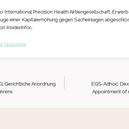
 International Precision Health Aktiengesellschaft: Erwer
Zuge einer Kapitalerhöhung gegen Sacheinlagen abgeschlo
on Insiderinfor…
r Quellseite
ation
: Gerichtliche Anordnung
EQS-Adhoc: Dexu
ahrens
Appointment of 