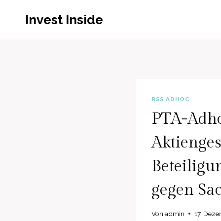
Zum
Invest Inside
Inhalt
springen
RSS ADHOC
PTA-Adhoc
Aktienges
Beteiligu
gegen Sa
Von
admin
17. Dez