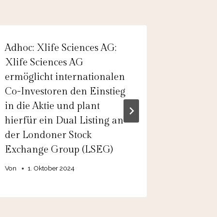
Adhoc: Xlife Sciences AG:
Adhoc: 
Xlife Sciences AG
DocMorr
ermöglicht internationalen
Wandela
Co-Investoren den Einstieg
CHF 45 
in die Aktie und plant
Fälligke
hierfür ein Dual Listing an
Finanzi
der Londoner Stock
vorzeit
Exchange Group (LSEG)
Wandel
Von
1. Oktober 2024
Von
admin