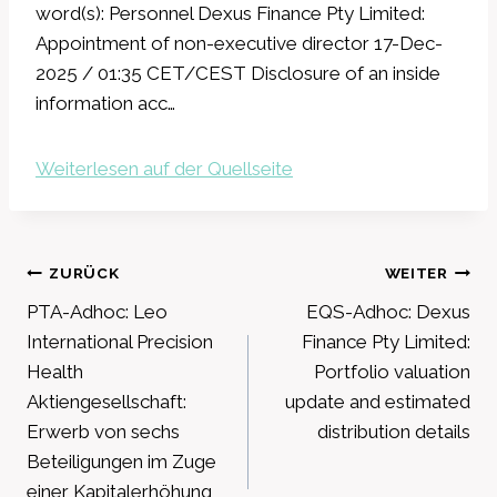
word(s): Personnel Dexus Finance Pty Limited:
Appointment of non-executive director 17-Dec-
2025 / 01:35 CET/CEST Disclosure of an inside
information acc…
Weiterlesen auf der Quellseite
Beitragsnavigation
ZURÜCK
WEITER
PTA-Adhoc: Leo
EQS-Adhoc: Dexus
International Precision
Finance Pty Limited:
Health
Portfolio valuation
Aktiengesellschaft:
update and estimated
Erwerb von sechs
distribution details
Beteiligungen im Zuge
einer Kapitalerhöhung