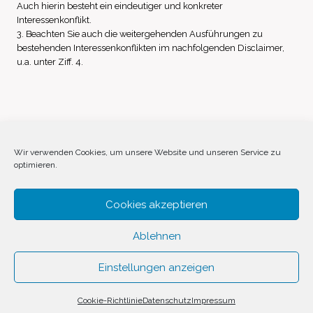
Auch hierin besteht ein eindeutiger und konkreter
Interessenkonflikt.
3. Beachten Sie auch die weitergehenden Ausführungen zu
bestehenden Interessenkonflikten im nachfolgenden Disclaimer,
u.a. unter Ziff. 4.
Impressum
Datenschutz
Disclaimer
Wir verwenden Cookies, um unsere Website und unseren Service zu
optimieren.
Cookie-Richtlinie (EU)
Cookies akzeptieren
Ablehnen
Einstellungen anzeigen
© 2026 Invest Inside by
SVAVE
Cookie-Richtlinie
Datenschutz
Impressum