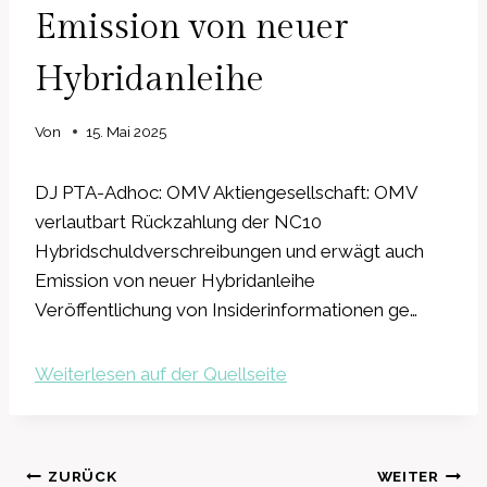
Emission von neuer
Hybridanleihe
Von
15. Mai 2025
DJ PTA-Adhoc: OMV Aktiengesellschaft: OMV
verlautbart Rückzahlung der NC10
Hybridschuldverschreibungen und erwägt auch
Emission von neuer Hybridanleihe
Veröffentlichung von Insiderinformationen ge…
Weiterlesen auf der Quellseite
Beitragsnavigation
ZURÜCK
WEITER