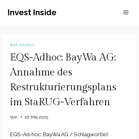
Zum
Invest Inside
Inhalt
springen
RSS ADHOC
EQS-Adhoc: BayWa AG:
Annahme des
Restrukturierungsplans
im StaRUG-Verfahren
Von
16. Mai 2025
EQS-Ad-hoc: BayWa AG / Schlagwort(e):