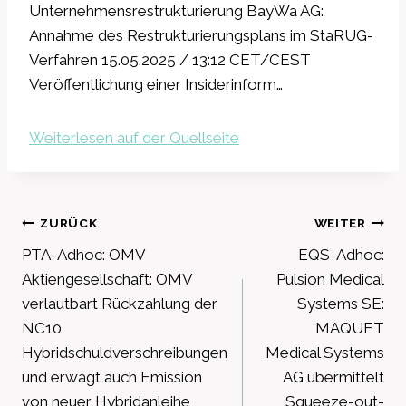
Unternehmensrestrukturierung BayWa AG:
Annahme des Restrukturierungsplans im StaRUG-
Verfahren 15.05.2025 / 13:12 CET/CEST
Veröffentlichung einer Insiderinform…
Weiterlesen auf der Quellseite
Beitragsnavigation
ZURÜCK
WEITER
PTA-Adhoc: OMV
EQS-Adhoc:
Aktiengesellschaft: OMV
Pulsion Medical
verlautbart Rückzahlung der
Systems SE:
NC10
MAQUET
Hybridschuldverschreibungen
Medical Systems
und erwägt auch Emission
AG übermittelt
von neuer Hybridanleihe
Squeeze-out-