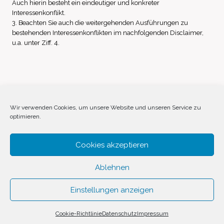
Auch hierin besteht ein eindeutiger und konkreter
Interessenkonflikt.
3. Beachten Sie auch die weitergehenden Ausführungen zu
bestehenden Interessenkonflikten im nachfolgenden Disclaimer,
u.a. unter Ziff. 4.
Impressum
Datenschutz
Disclaimer
Wir verwenden Cookies, um unsere Website und unseren Service zu
optimieren.
Cookie-Richtlinie (EU)
Cookies akzeptieren
Ablehnen
Einstellungen anzeigen
© 2026 Invest Inside by
SVAVE
Cookie-Richtlinie
Datenschutz
Impressum