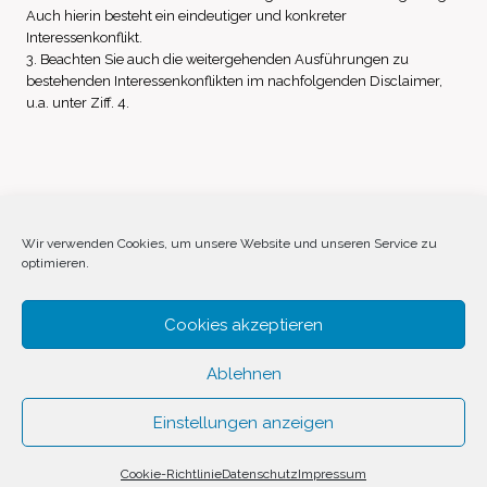
Auch hierin besteht ein eindeutiger und konkreter
Interessenkonflikt.
3. Beachten Sie auch die weitergehenden Ausführungen zu
bestehenden Interessenkonflikten im nachfolgenden Disclaimer,
u.a. unter Ziff. 4.
Impressum
Datenschutz
Disclaimer
Wir verwenden Cookies, um unsere Website und unseren Service zu
optimieren.
Cookie-Richtlinie (EU)
Cookies akzeptieren
Ablehnen
Einstellungen anzeigen
© 2026 Invest Inside by
SVAVE
Cookie-Richtlinie
Datenschutz
Impressum