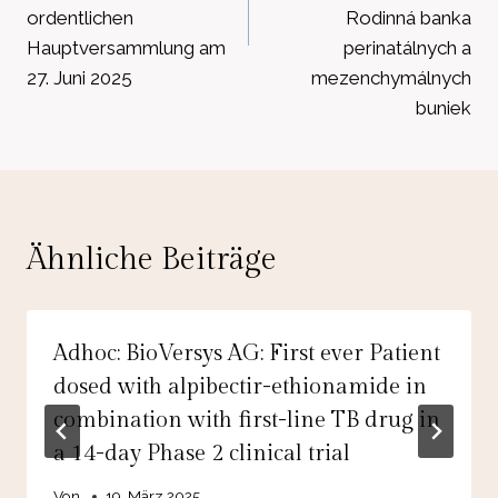
ordentlichen
Rodinná banka
Hauptversammlung am
perinatálnych a
27. Juni 2025
mezenchymálnych
buniek
Ähnliche Beiträge
Adhoc: BioVersys AG: First ever Patient
dosed with alpibectir-ethionamide in
combination with first-line TB drug in
a 14-day Phase 2 clinical trial
Von
19. März 2025