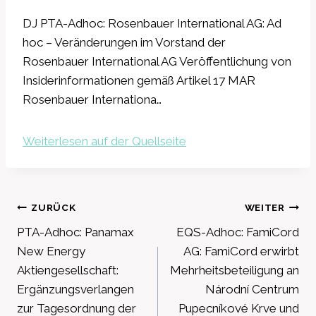
DJ PTA-Adhoc: Rosenbauer International AG: Ad
hoc – Veränderungen im Vorstand der
Rosenbauer International AG Veröffentlichung von
Insiderinformationen gemäß Artikel 17 MAR
Rosenbauer Internationa…
Weiterlesen auf der Quellseite
Beitragsnavigation
ZURÜCK
WEITER
PTA-Adhoc: Panamax
EQS-Adhoc: FamiCord
New Energy
AG: FamiCord erwirbt
Aktiengesellschaft:
Mehrheitsbeteiligung an
Ergänzungsverlangen
Národní Centrum
zur Tagesordnung der
Pupecníkové Krve und