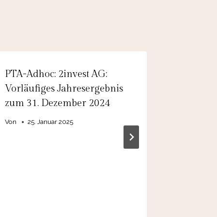
PTA-Adhoc: 2invest AG:
EQS-Ad
Vorläufiges Jahresergebnis
Group 
zum 31. Dezember 2024
Copenha
Partner
Von
25. Januar 2025
strategi
für weg
Wassers
Lubmin
Von
admin