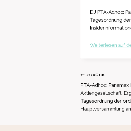
DJ PTA-Adhoc: Pa
Tagesordnung der 
Insiderinformation
Weiterlesen auf de
Beitragsnavig
ZURÜCK
PTA-Adhoc: Panamax
Aktiengesellschaft: E
Tagesordnung der ord
Hauptversammlung am 