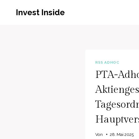
Zum
Invest Inside
Inhalt
springen
RSS ADHOC
PTA-Adho
Aktienges
Tagesordn
Hauptver
Von
28. Mai 2025