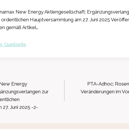
namax New Energy Aktiengesellschaft: Ergänzungsverlang
ordentlichen Hauptversammlung am 27. Juni 2025 Veröffen
en gemäß Artikel…
r Quellseite
ation
 New Energy
PTA-Adhoc: Rosenb
rgänzungsverlangen zur
Veränderungen im Vo
entlichen
27. Juni 2025 -2-