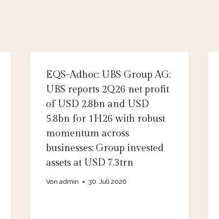
EQS-Adhoc: UBS Group AG:
UBS reports 2Q26 net profit
of USD 2.8bn and USD
5.8bn for 1H26 with robust
momentum across
businesses; Group invested
assets at USD 7.3trn
Von
admin
30. Juli 2026