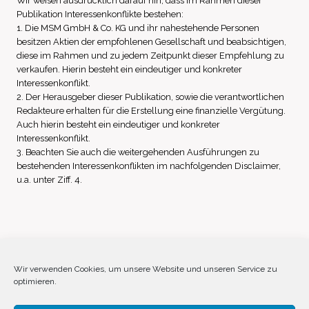
Wir weisen ausdrücklich darauf hin, dass im Rahmen dieser
Publikation Interessenkonflikte bestehen:
1. Die MSM GmbH & Co. KG und ihr nahestehende Personen
besitzen Aktien der empfohlenen Gesellschaft und beabsichtigen,
diese im Rahmen und zu jedem Zeitpunkt dieser Empfehlung zu
verkaufen. Hierin besteht ein eindeutiger und konkreter
Interessenkonflikt.
2. Der Herausgeber dieser Publikation, sowie die verantwortlichen
Redakteure erhalten für die Erstellung eine finanzielle Vergütung.
Auch hierin besteht ein eindeutiger und konkreter
Interessenkonflikt.
3. Beachten Sie auch die weitergehenden Ausführungen zu
bestehenden Interessenkonflikten im nachfolgenden Disclaimer,
u.a. unter Ziff. 4.
Impressum
Datenschutz
Disclaimer
Wir verwenden Cookies, um unsere Website und unseren Service zu
optimieren.
Cookie-Richtlinie (EU)