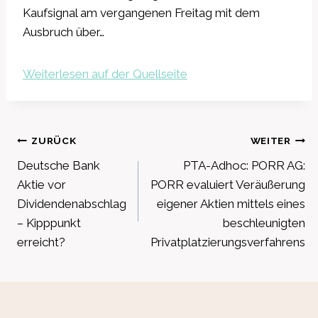
Kaufsignal am vergangenen Freitag mit dem
Ausbruch über…
Weiterlesen auf der Quellseite
Beitragsnavigation
ZURÜCK
WEITER
Deutsche Bank
PTA-Adhoc: PORR AG:
Aktie vor
PORR evaluiert Veräußerung
Dividendenabschlag
eigener Aktien mittels eines
– Kipppunkt
beschleunigten
erreicht?
Privatplatzierungsverfahrens