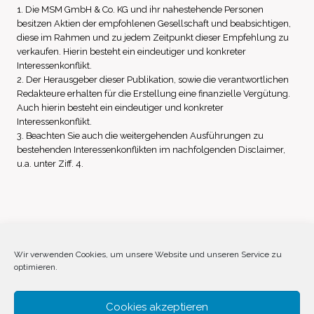
1. Die MSM GmbH & Co. KG und ihr nahestehende Personen
besitzen Aktien der empfohlenen Gesellschaft und beabsichtigen,
diese im Rahmen und zu jedem Zeitpunkt dieser Empfehlung zu
verkaufen. Hierin besteht ein eindeutiger und konkreter
Interessenkonflikt.
2. Der Herausgeber dieser Publikation, sowie die verantwortlichen
Redakteure erhalten für die Erstellung eine finanzielle Vergütung.
Auch hierin besteht ein eindeutiger und konkreter
Interessenkonflikt.
3. Beachten Sie auch die weitergehenden Ausführungen zu
bestehenden Interessenkonflikten im nachfolgenden Disclaimer,
u.a. unter Ziff. 4.
Impressum
Datenschutz
Disclaimer
Wir verwenden Cookies, um unsere Website und unseren Service zu
optimieren.
Cookie-Richtlinie (EU)
Cookies akzeptieren