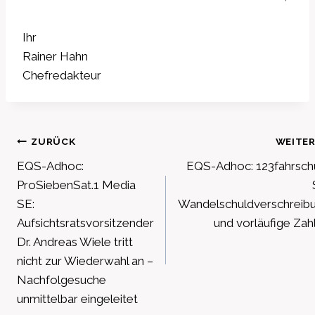
Ihr
Rainer Hahn
Chefredakteur
Beitragsnavigation
ZURÜCK
WEITE
EQS-Adhoc:
EQS-Adhoc: 123fahrsch
ProSiebenSat.1 Media
SE:
Wandelschuldverschreib
Aufsichtsratsvorsitzender
und vorläufige Zah
Dr. Andreas Wiele tritt
nicht zur Wiederwahl an –
Nachfolgesuche
unmittelbar eingeleitet