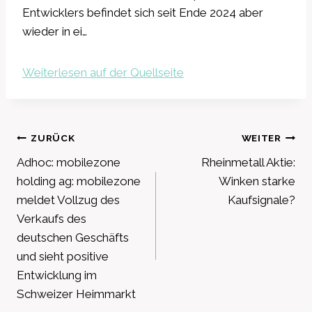
Entwicklers befindet sich seit Ende 2024 aber
wieder in ei…
Weiterlesen auf der Quellseite
Beitragsnavigation
ZURÜCK
WEITER
Adhoc: mobilezone
Rheinmetall Aktie:
holding ag: mobilezone
Winken starke
meldet Vollzug des
Kaufsignale?
Verkaufs des
deutschen Geschäfts
und sieht positive
Entwicklung im
Schweizer Heimmarkt