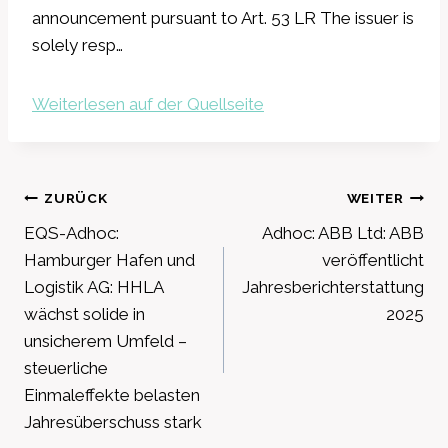
announcement pursuant to Art. 53 LR The issuer is
solely resp…
Weiterlesen auf der Quellseite
Beitragsnavigation
ZURÜCK
WEITER
EQS-Adhoc:
Adhoc: ABB Ltd: ABB
Hamburger Hafen und
veröffentlicht
Logistik AG: HHLA
Jahresberichterstattung
wächst solide in
2025
unsicherem Umfeld –
steuerliche
Einmaleffekte belasten
Jahresüberschuss stark