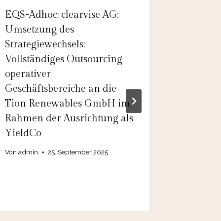
EQS-Adhoc: clearvise AG:
EQS-Adh
Umsetzung des
Precisi
Strategiewechsels:
Holdin
Vollständiges Outsourcing
Precisi
operativer
Holdin
Geschäftsbereiche an die
geplant
Tion Renewables GmbH im
nicht w
Rahmen der Ausrichtung als
schriftl
YieldCo
Änderu
Anleihe
Von
admin
25. September 2025
bestehe
Von
admin