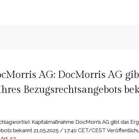
cMorris AG: DocMorris AG gib
ihres Bezugsrechtsangebots be
hlagwort(e): Kapitalmaßnahme DocMorris AG gibt das Erge
ots bekannt 21.05.2025 / 17:40 CET/CEST Veröffentlichu
Art. 53 …