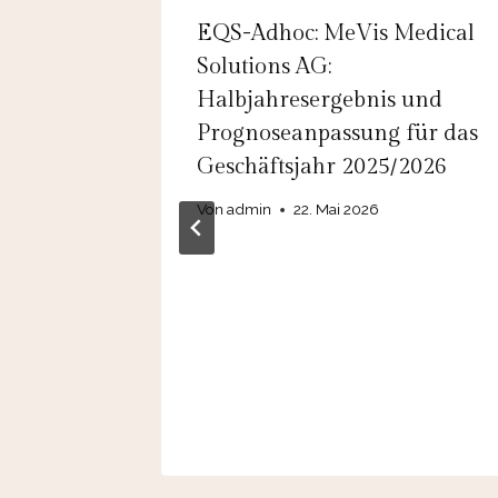
a AG:
EQS-Adhoc: MeVis Medical
Solutions AG:
Halbjahresergebnis und
ls
Prognoseanpassung für das
Geschäftsjahr 2025/2026
Von
admin
22. Mai 2026