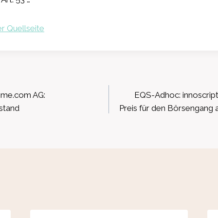
r Quellseite
ation
ome.com AG:
EQS-Adhoc: innoscript
stand
Preis für den Börsengang 