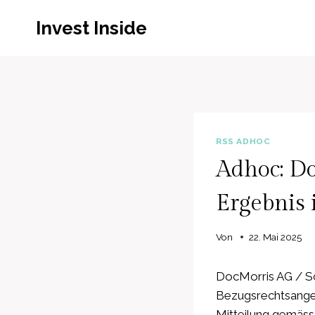
Zum
Invest Inside
Inhalt
springen
RSS ADHOC
Adhoc: Do
Ergebnis 
Von
22. Mai 2025
DocMorris AG / Sc
Bezugsrechtsangeb
Mitteilung gemäss 