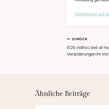
Weiterlesen auf de
Beitragsnavig
ZURÜCK
EQS-Adhoc: bet-at-h
Veränderungen im Vor
Ähnliche Beiträge