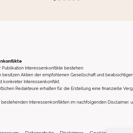
nkonflikte
 Publikation Interessenkonflikte bestehen:
besitzen Aktien der empfohlenen Gesellschaft und beabsichtigen
d konkreter Interessenkonflikt.
lichen Redakteure erhalten für die Erstellung eine finanzielle Verg
estehenden Interessenkonflikten im nachfolgenden Disclaimer, u.a. 
pressum
Datenschutz
Disclaimer
Cookie-Richtlinie (