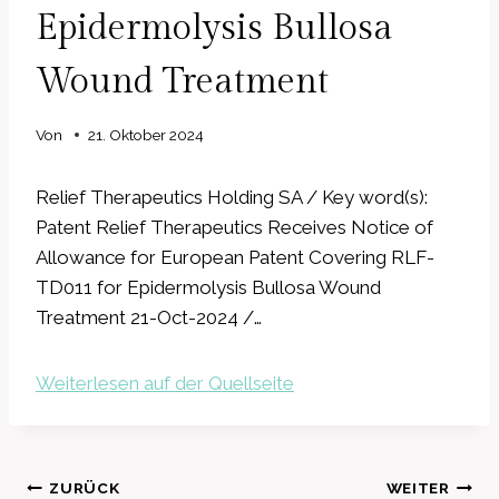
Epidermolysis Bullosa
Wound Treatment
Von
21. Oktober 2024
Relief Therapeutics Holding SA / Key word(s):
Patent Relief Therapeutics Receives Notice of
Allowance for European Patent Covering RLF-
TD011 for Epidermolysis Bullosa Wound
Treatment 21-Oct-2024 /…
Weiterlesen auf der Quellseite
Beitragsnavigation
ZURÜCK
WEITER