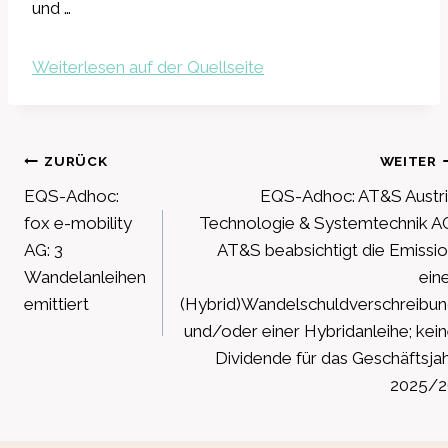
und …
Weiterlesen auf der Quellseite
Beitragsnavigation
ZURÜCK
WEITER
EQS-Adhoc:
EQS-Adhoc: AT&S Austr
fox e-mobility
Technologie & Systemtechnik A
AG: 3
AT&S beabsichtigt die Emissi
Wandelanleihen
ein
emittiert
(Hybrid)Wandelschuldverschreibu
und/oder einer Hybridanleihe; kei
Dividende für das Geschäftsja
2025/2