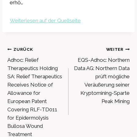
erhö…
Weiterlesen auf der Quellseite
Beitragsnavigation
ZURÜCK
WEITER
Adhoc: Relief
EQS-Adhoc: Northern
Therapeutics Holding
Data AG: Northern Data
SA: Relief Therapeutics
prüft mögliche
Receives Notice of
Veräußerung seiner
Allowance for
Kryptomining-Sparte
European Patent
Peak Mining
Covering RLF-TD011
for Epidermolysis
Bullosa Wound
Treatment