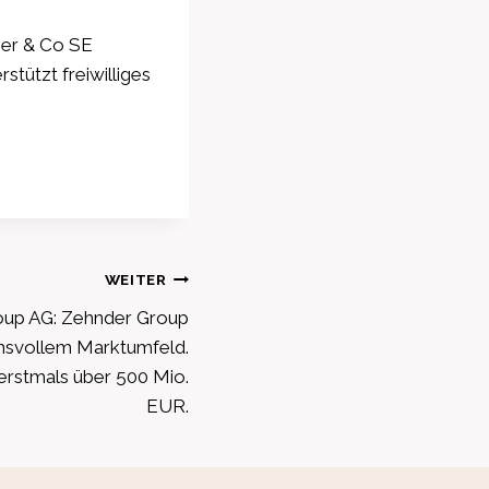
er & Co SE
tützt freiwilliges
WEITER
oup AG: Zehnder Group
chsvollem Marktumfeld.
erstmals über 500 Mio.
EUR.