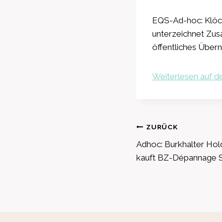
EQS-Ad-hoc: Klöc
unterzeichnet Zus
öffentliches Übe
Weiterlesen auf de
Beitragsnavig
ZURÜCK
Adhoc: Burkhalter Hol
kauft BZ-Dépannage Sà