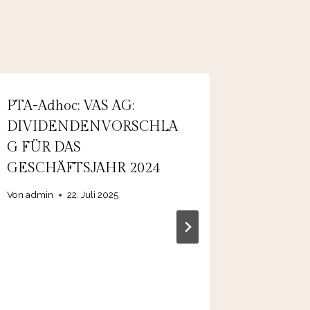
PTA-Adhoc: VAS AG:
PTA-Adh
DIVIDENDENVORSCHLA
Beteili
G FÜR DAS
Emissio
GESCHÄFTSJAHR 2024
Wandels
2025/20
Von
admin
22. Juli 2025
Gesamtn
zu EUR 
Von
admin