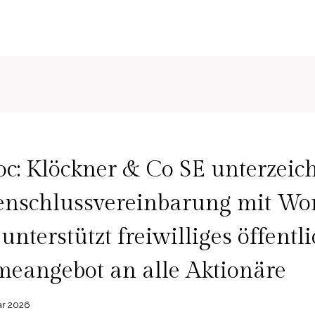
: Klöckner & Co SE unterzeic
schlussvereinbarung mit Wor
unterstützt freiwilliges öffentl
eangebot an alle Aktionäre
ar 2026