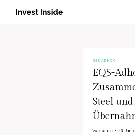
Zum
Invest Inside
Inhalt
springen
RSS ADHOC
EQS-Adhoc
Zusammen
Steel und 
Übernahm
Von
admin
16. Janu