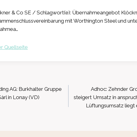
kner & Co SE / Schlagwort(e): Übernahmeangebot Klöckn
ammenschlussvereinbarung mit Worthington Steel und unters
rnahmea…
r Quellseite
ation
ding AG: Burkhalter Gruppe
Adhoc: Zehnder Gr
rl in Lonay (VD)
steigert Umsatz in anspru
Lüftungsumsatz liegt 